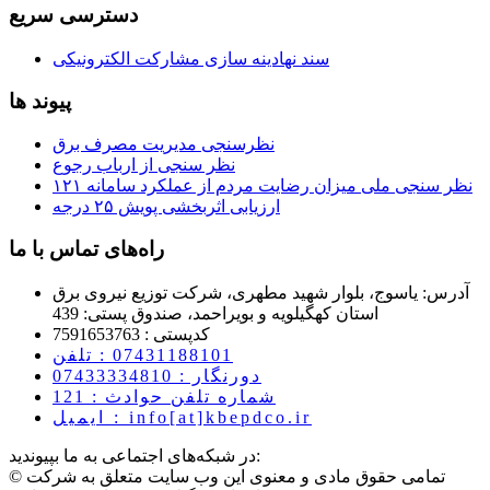
دسترسی سریع
سند نهادینه سازی مشارکت الکترونیکی
پیوند ها
نظرسنجی مدیریت مصرف برق
نظر سنجی از ارباب رجوع
نظر سنجی ملی میزان رضایت مردم از عملکرد سامانه ۱۲۱
ارزیابی اثربخشی پویش ۲۵ درجه
راه‌های تماس با ما
آدرس: یاسوج، بلوار شهید مطهری، شرکت توزیع نیروی برق
استان کهگیلویه و بویراحمد، صندوق پستی: 439
کدپستی : 7591653763
07431188101
تلفن :
دورنگار : 07433334810
شماره تلفن حوادث : 121
ایمیل : info[at]kbepdco.ir
در شبکه‌های اجتماعی به ما بپیوندید:
© تمامی حقوق مادی و معنوی این وب سایت متعلق به شرکت