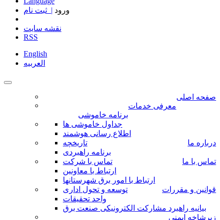
Language
ورود
| ثبت نام
نقشه سایت
RSS
English
العربیه
صفحه اصلی
معرفی خدمات
برنامه خاموشی
جداول خاموشی ها
اطلاع رسانی هوشمند
درباره ما
تاریخچه
برنامه راهبردی
تماس با ما
تماس با شرکت
ارتباط با معاونین
ارتباط با امور برق شهرستانها
قوانین و مقررات
توسعه و تحول اداری
واحد تحقیقات
بیانیه راهبرد مشارکت الکترونیکی صنعت برق
زیرشاخه ایمنی